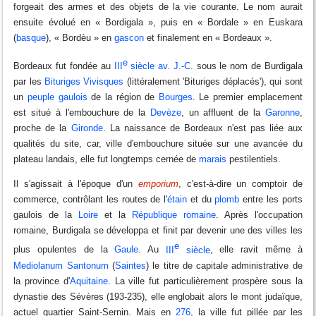
forgeait des armes et des objets de la vie courante. Le nom aurait
ensuite évolué en « Bordigala », puis en « Bordale » en Euskara
(
basque
), « Bordèu » en
gascon
et finalement en « Bordeaux ».
e
Bordeaux fut fondée au
III
siècle av. J.-C.
sous le nom de Burdigala
par les
Bituriges Vivisques
(littéralement 'Bituriges déplacés'), qui sont
un
peuple gaulois
de la région de
Bourges
. Le premier emplacement
est situé à l'embouchure de la
Devèze
, un affluent de la
Garonne
,
proche de la
Gironde
. La naissance de Bordeaux n'est pas liée aux
qualités du site, car, ville d'embouchure située sur une avancée du
plateau landais, elle fut longtemps cernée de
marais
pestilentiels.
Il s'agissait à l'époque d'un
emporium
, c'est-à-dire un comptoir de
commerce, contrôlant les routes de l'
étain
et du
plomb
entre les ports
gaulois de la
Loire
et la
République romaine
. Après l'occupation
romaine, Burdigala se développa et finit par devenir une des villes les
e
plus opulentes de la
Gaule
. Au
III
siècle
, elle ravit même à
Mediolanum Santonum
(
Saintes
) le titre de capitale administrative de
la province d'
Aquitaine
. La ville fut particulièrement prospère sous la
dynastie des Sévères (193-235), elle englobait alors le mont judaïque,
actuel quartier Saint-Sernin. Mais en
276
, la ville fut pillée par les