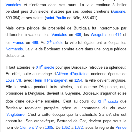
Vandales
et s'enferma dans ses murs. La ville continua à briller
pendant près d'un siècle, illustrée par ses poètes chrétiens (
Ausone
,
309-394) et ses saints (
saint Paulin
de Nôle, 353-431).
Mais cette période de prospérité de Burdigala fut interrompue par
différentes invasions: les
Vandales
en
409
, les
Wisigoths
en
414
et
e
les
Francs
en
498
. Au
X
siècle
la ville fut également pillée par les
Normands
. La ville de Bordeaux sombre alors dans une longue période
d'obscurité.
e
Il faut attendre le
XII
siècle
pour que Bordeaux retrouve sa splendeur.
En effet, suite au mariage d'
Aliénor d'Aquitaine
, ancienne épouse de
Louis VII
, avec
Henri II Plantagenêt
en
1154
, la ville devient anglaise.
Elle le restera pendant trois siècles, tout comme l'Aquitaine, qui,
prononcée à l'Anglaise, devient la Guyenne. Bordeaux s'agrandit et se
e
dote d'une deuxième enceinte. C'est au cours du
XIII
siècle
que
Bordeaux redevient prospère grâce au commerce du vin avec
l'
Angleterre
. C'est à cette époque que la cathédrale Saint-André est
construite. Son archevêque, Bertrand de Got, devient pape sous le
nom de
Clément V
en
1305
. De
1362
à
1372
, sous le règne du
Prince