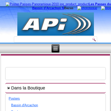
Les Passes du
Bassin d'Arcachon N
Bazas
Dans la Boutique
Posters
Bassin d'Arcachon