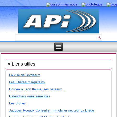
Liens utiles
La ville de Bordeaux
Les Châteaux Aquitains
Bordeaux, son fleuve, ses bâteaux...
Calendriers vues aériennes
Les drones
Jacques Rouaux Conseiller Immobilier secteur La Brède