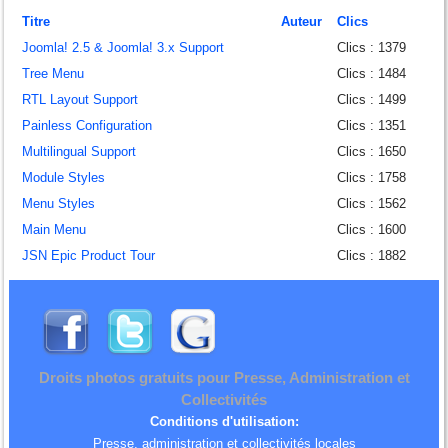
#
Titre
Auteur
Clics
Joomla! 2.5 & Joomla! 3.x Support
Clics : 1379
Tree Menu
Clics : 1484
RTL Layout Support
Clics : 1499
Painless Configuration
Clics : 1351
Multilingual Support
Clics : 1650
Module Styles
Clics : 1758
Menu Styles
Clics : 1562
Main Menu
Clics : 1600
JSN Epic Product Tour
Clics : 1882
Droits photos gratuits pour Presse, Administration et
Collectivités
Conditions d'utilisation:
Presse, administration et collectivités locales