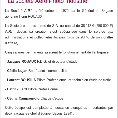
La société Aéro Photo Industrie
La Société
A.P.I
. a été créée en 1979 par le Général de Brigade
aérienne Henri ROUAUX.
La Société est sous forme de S.A. au capital de 38.112 € (250.000 F)
A.P.I
., depuis sa création s’est spécialisée dans le service aux
administrations et collectivités locales (plus de 90 % de son chiffre
d’affaire).
Cinq salariés permanents assurent le fonctionnement de l’entreprise :
-
Jacques ROUAUX
P.D.G. et directeur d’étude
-
Cécile Lujan
Secrétariat - comptabilité
-
Laurent BOUSILA
Pilote Professionnel et technicien étude de trafic
-
Patrick
Lard
Pilote Professionnel
-
Cédric Campagnolo
Chargé d'étude
Cette équipe est complétée à l’occasion d’enquêtes importantes par
deux vacataires chef d’équipe (depuis 1994) :